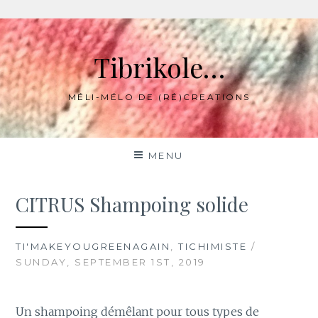
Skip
to
Tibrikole…
content
MÉLI-MÉLO DE (RÉ)CREATIONS
MENU
CITRUS Shampoing solide
TI'MAKEYOUGREENAGAIN
,
TICHIMISTE
/
SUNDAY, SEPTEMBER 1ST, 2019
Un shampoing démêlant pour tous types de