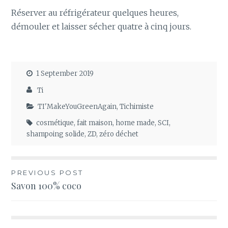
Réserver au réfrigérateur quelques heures,
démouler et laisser sécher quatre à cinq jours.
1 September 2019
Ti
TI'MakeYouGreenAgain
,
Tichimiste
cosmétique
,
fait maison
,
home made
,
SCI
,
shampoing solide
,
ZD
,
zéro déchet
Post
PREVIOUS POST
Savon 100% coco
navigation