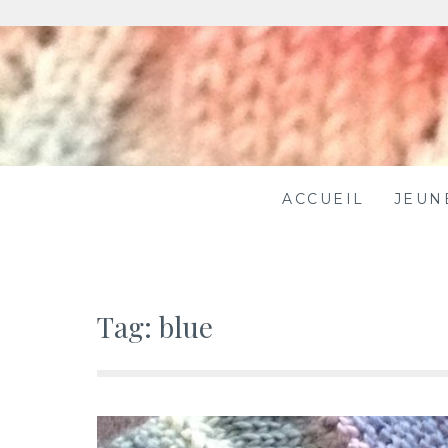
Skip
to
content
ACCUEIL
JEUN
Tag:
blue