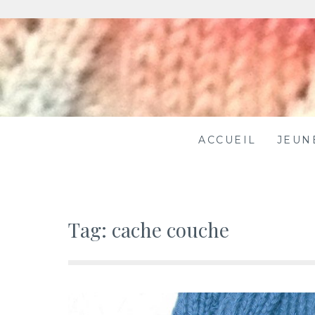
Skip
to
content
ACCUEIL
JEUN
Tag:
cache couche