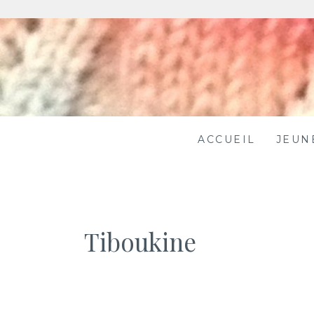
Skip
to
content
ACCUEIL
JEUN
Tiboukine