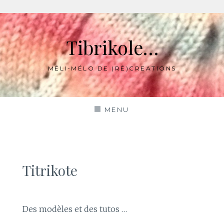
Skip
to
Tibrikole…
content
MÉLI-MÉLO DE (RÉ)CREATIONS
MENU
Titrikote
Des modèles et des tutos …