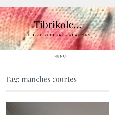
Skip
to
Tibrikole…
content
MÉLI-MÉLO DE (RÉ)CREATIONS
MENU
Tag:
manches courtes