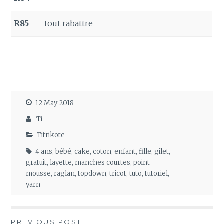
R85
tout rabattre
12 May 2018
Ti
Titrikote
4 ans
,
bébé
,
cake
,
coton
,
enfant
,
fille
,
gilet
,
gratuit
,
layette
,
manches courtes
,
point
mousse
,
raglan
,
topdown
,
tricot
,
tuto
,
tutoriel
,
yarn
PREVIOUS POST