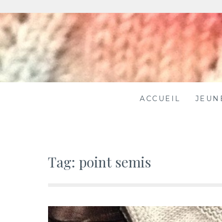
Skip
to
content
ACCUEIL
JEUN
Tag:
point semis