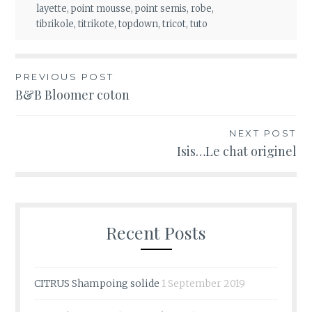
layette
,
point mousse
,
point semis
,
robe
,
tibrikole
,
titrikote
,
topdown
,
tricot
,
tuto
Post
PREVIOUS POST
B&B Bloomer coton
navigation
NEXT POST
Isis…Le chat originel
Recent Posts
CITRUS Shampoing solide
1 September 2019