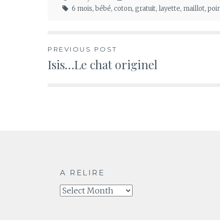
6 mois
,
bébé
,
coton
,
gratuit
,
layette
,
maillot
,
poi
Post
PREVIOUS POST
Isis…Le chat originel
navigation
A RELIRE
A
relire