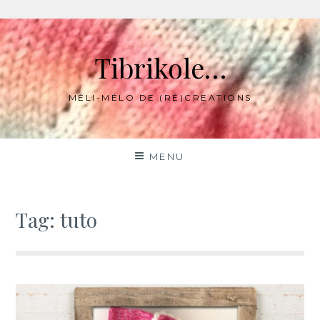
Skip
to
Tibrikole…
content
MÉLI-MÉLO DE (RÉ)CREATIONS
MENU
Tag:
tuto